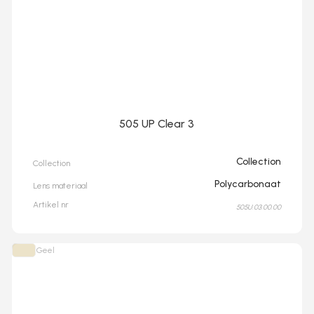
505 UP Clear 3
Collection
Collection
Polycarbonaat
Lens materiaal
Artikel nr
505U.03.00.00
Geel