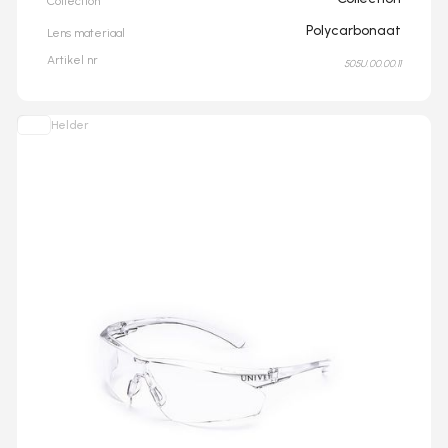
Collection
Polycarbonaat
Lens materiaal
Artikel nr
505U.00.00.11
Helder