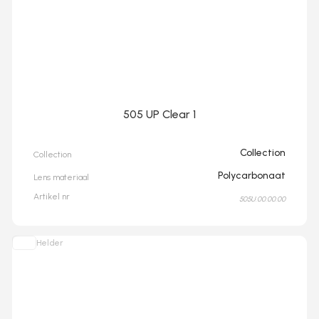
505 UP Clear 1
Collection
Collection
Polycarbonaat
Lens materiaal
Artikel nr
505U.00.00.00
Helder