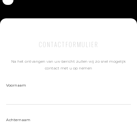
CONTACTFORMULIER
Na het ontvangen van uw bericht zullen wij zo snel mogelijk
contact met u op nemen
Voornaam
Achternaam