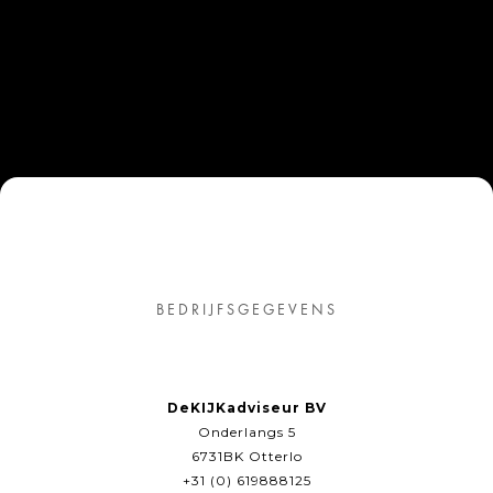
BEDRIJFSGEGEVENS
DeKIJKadviseur BV
Onderlangs 5
6731BK Otterlo
+31 (0) 619888125