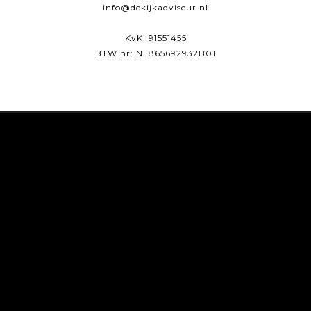
info@dekijkadviseur.nl
KvK: 91551455
BTW nr: NL865692932B01
Partners