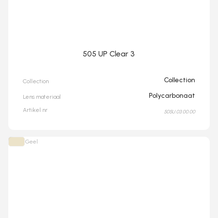
505 UP Clear 3
Collection
Collection
Polycarbonaat
Lens materiaal
Artikel nr
505U.03.00.00
Geel