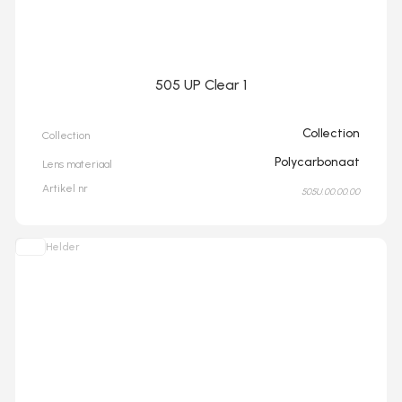
505 UP Clear 1
Collection
Collection
Polycarbonaat
Lens materiaal
Artikel nr
505U.00.00.00
Helder