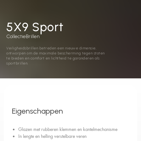
5X9 Sport
Collectie
Brillen
Veiligheidsbrillen betreden een nieuwe dimensie,
ontworpen om de maximale bescherming tegen stoten
te bieden en comfort en lichtheid te garanderen als
sportbrillen.
Eigenschappen
Glazen met rubberen klemmen en kantelmechanisme
In lengte en helling verstelbare veren