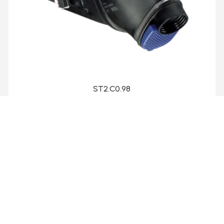
ST2.C0.98
Mask
Collection
CR39
Lens materiaal
Monofocal
Lens type
Artikel nr
ST2C098
blue