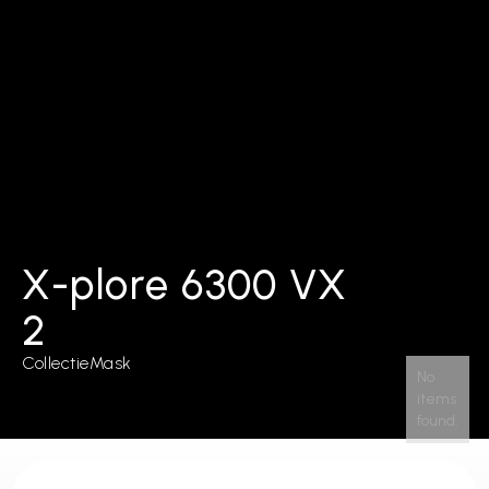
X-plore 6300 VX
2
Collectie
Mask
No
items
found.