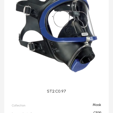
ST2.C0.97
Mask
Collection
CR39