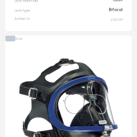
Lens materiaal
Bifocal
Lens type
Artikel nr
ST2C097
blue